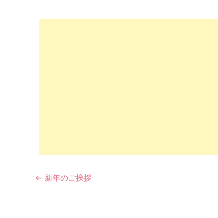
投
←
新年のご挨拶
稿
ナ
ビ
ゲ