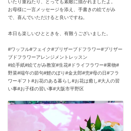
いたり重ねたり、とっても素敵に描かれましたよ。
お母様に一言メッセージを添え、手書きの絵てがみ
で、喜んでいただけると良いですね。
本日も楽しいひとときを、有難うございました。
#ワッフル#フェイク#プリザーブドフラワー#プリザー
ブドフラワーアレンジメントレッスン
#絵手紙#絵てがみ教室#生花#ドライフラワー#果物#
野菜#端午の節句#鯉のぼり#金太郎#兜#母の日#フラ
ワーギフト#お花のある暮らし#お花は癒し#大人の習
い事#お子様の習い事#大阪市平野区