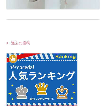
投
←
過去の投稿
稿
ナ
ビ
ゲ
ー
シ
ョ
ン