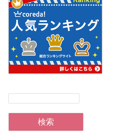
ビ
ゲ
ー
シ
ョ
ン
検
索: