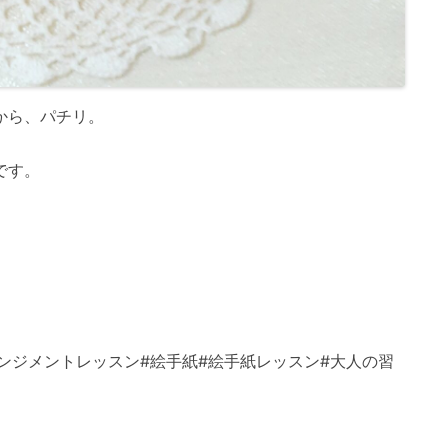
から、パチリ。
様です。
ンジメントレッスン#絵手紙#絵手紙レッスン#大人の習