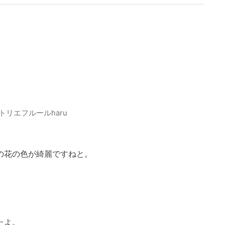
トリエフルールharu
の花の色が綺麗ですねと。
たよ。