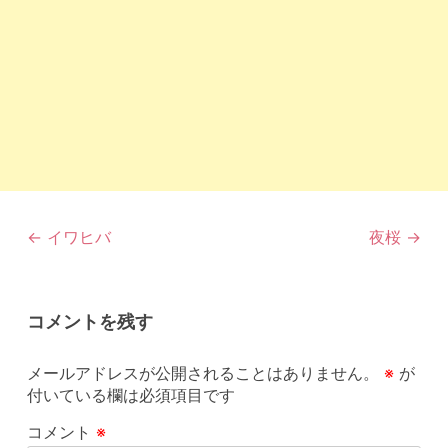
投
←
イワヒバ
夜桜
→
稿
ナ
ビ
コメントを残す
ゲ
ー
シ
メールアドレスが公開されることはありません。
※
が
ョ
付いている欄は必須項目です
ン
コメント
※