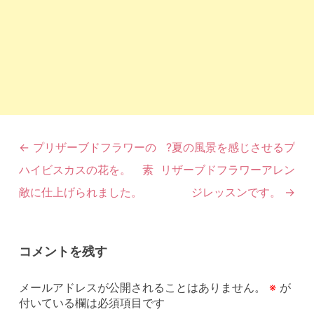
投
←
プリザーブドフラワーの
?夏の風景を感じさせるプ
稿
ハイビスカスの花を。 素
リザーブドフラワーアレン
ナ
ビ
敵に仕上げられました。
ジレッスンです。
→
ゲ
ー
シ
コメントを残す
ョ
ン
メールアドレスが公開されることはありません。
※
が
付いている欄は必須項目です